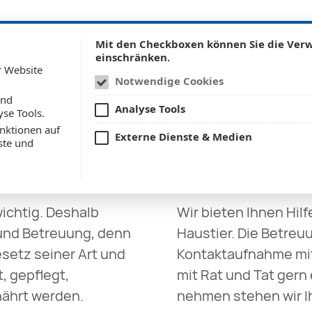
Mit den Checkboxen können Sie die Ve
einschränken.
r Website
Notwendige Cookies
und
Analyse Tools
yse Tools.
nktionen auf
Externe Dienste & Medien
ste und
 Ihrer Haustiere
wichtig. Deshalb
Wir bieten Ihnen Hilf
 und Betreuung, denn
Haustier. Die Betreuu
setz seiner Art und
Kontaktaufnahme mit 
, gepflegt,
mit Rat und Tat gern
nährt werden.
nehmen stehen wir Ih