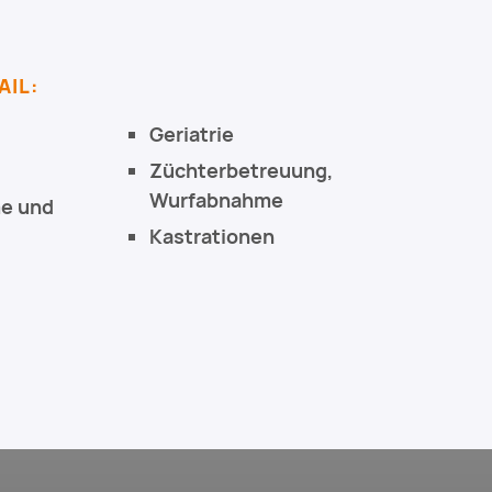
AIL:
Geriatrie
Züchterbetreuung,
Wurfabnahme
me und
Kastrationen